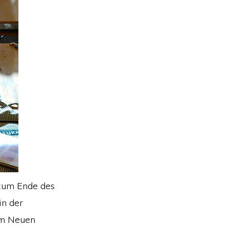
zum Ende des
in der
im Neuen