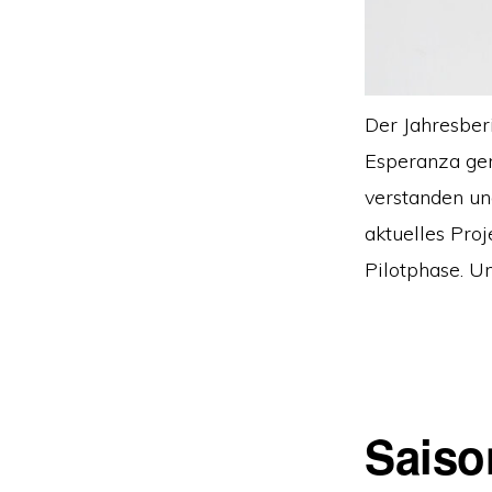
Der Jahresberi
Esperanza gema
verstanden un
aktuelles Proj
Pilotphase. U
Saiso