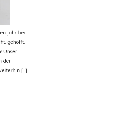
ten Jahr bei
t, gehofft,
! Unser
n der
eiterhin […]