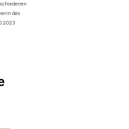
rschiedenen
erin des
10.2023
e