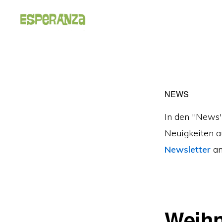
Skip
Skip
to
to
primary
main
VEREIN
Für
ESPERANZA
navigation
content
Bildungssuchende
NEWS
In den "News"
Neuigkeiten a
Newsletter
an
Weihn