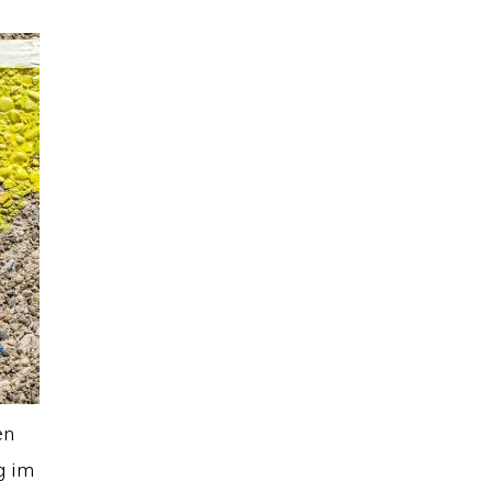
en
g im