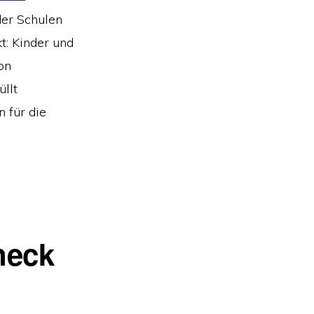
der Schulen
t: Kinder und
on
llt
 für die
neck